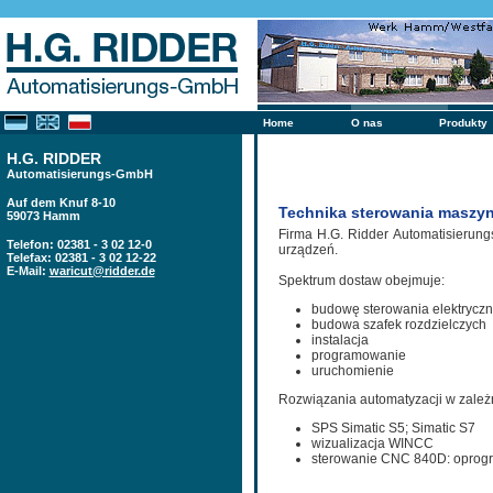
Home
O nas
Produkty
H.G. RIDDER
Automatisierungs-GmbH
Auf dem Knuf 8-10
Technika sterowania maszyn
59073 Hamm
Firma H.G. Ridder Automatisierun
Telefon: 02381 - 3 02 12-0
urządzeń.
Telefax: 02381 - 3 02 12-22
E-Mail:
waricut@ridder.de
Spektrum dostaw obejmuje:
budowę sterowania elektryczn
budowa szafek rozdzielczych
instalacja
programowanie
uruchomienie
Rozwiązania automatyzacji w zale
SPS Simatic S5; Simatic S7
wizualizacja WINCC
sterowanie CNC 840D: oprogr