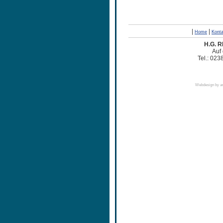
|
|
Home
Konta
H.G. 
Auf
Tel.: 023
Webdesign by ar