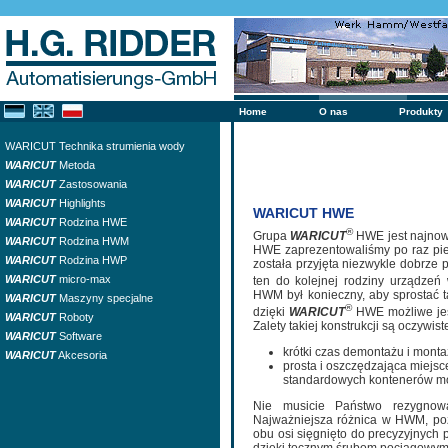
Home
O nas
Produkty
WARICUT Technika strumienia wody
WARICUT
Metoda
WARICUT
Zastosowania
WARICUT
Highlights
WARICUT HWE
WARICUT
Rodzina HWE
®
Grupa
WARICUT
HWE jest najnow
WARICUT
Rodzina HWM
HWE zaprezentowaliśmy po raz pi
WARICUT
Rodzina HWP
została przyjęta niezwykle dobrze 
WARICUT
micro-max
ten do kolejnej rodziny urządzeń
HWM był konieczny, aby sprostać
WARICUT
Maszyny specjalne
®
dzięki
WARICUT
HWE możliwe jes
WARICUT
Roboty
Zalety takiej konstrukcji są oczywist
WARICUT
Software
krótki czas demontażu i mont
WARICUT
Akcesoria
prosta i oszczędzająca miej
standardowych kontenerów m
Nie musicie Państwo rezygnowa
Najważniejsza różnica w HWM, poz
obu osi sięgnięto do precyzyjnych 