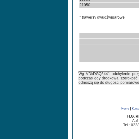
21050
* trawersy dwudźwigarowe
Wg VDI/DGQ3441 odchylenie pozyc
podczas gdy środkowa szerokość r
odnoszą się do długości pomiarowe
|
|
Home
Konta
H.G. 
Auf
Tel.: 023