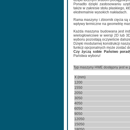
dzięki tocznym śrubom pociągowym
Ponadto dzięki zastosowaniu uzę
także w zakresie stołu płaskiego, 
ekstremalnie wysokich nakładach.
Rama maszyny i zbiornik cięcia są 
wpływy termiczne na geometrię ma
Każda maszyna budowana jest indyw
wielogłowicowe w wersji 2D lub 3D
wyboru pozostają oczywiście dalsz
Dzięki modularnej konstrukcji nas
funkcji opcjonalnych może zostać d
Czy życzą sobie Państwo porad
Państwa wyboru!
Typ maszyny HWE dostępny jest w p
X (mm)
1200
1550
2050
3050
4050
6050
9050
12050
15050
18050